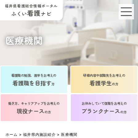
福井県看護総合情報ポータル
看護
ふくい
ナビ
医療機関
看護職の勉強、進学をお考えの
研修内容や就職先をお考えの
看護職を目指す
看護学生
方
の方
働き方、キャリアアップをお考えの
お休みしていて復職をお考えの
現役ナース
ブランクナース
の方
の方
ホーム
>
福井県内施設紹介
> 医療機関