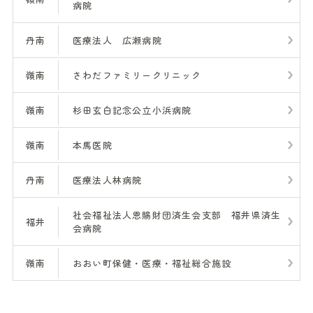
病院
丹南
医療法人 広瀬病院
嶺南
さわだファミリークリニック
嶺南
杉田玄白記念公立小浜病院
嶺南
本馬医院
丹南
医療法人林病院
社会福祉法人恩賜財団済生会支部 福井県済生
福井
会病院
嶺南
おおい町保健・医療・福祉総合施設