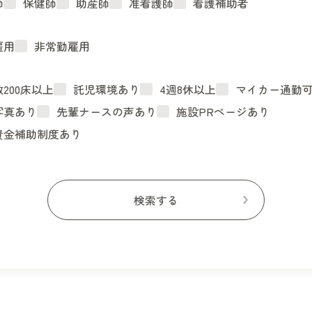
師
保健師
助産師
准看護師
看護補助者
雇用
非常勤雇用
200床以上
託児環境あり
4週8休以上
マイカー通勤
写真あり
先輩ナースの声あり
施設PRページあり
資金補助制度あり