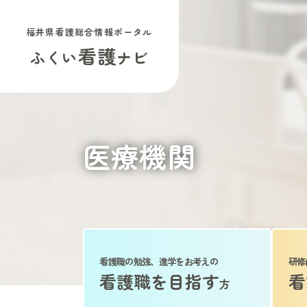
福井県看護総合情報ポータル
看護
ふくい
ナビ
医療機関
看護職の勉強、進学をお考えの
研修
看護職を目指す
看
方