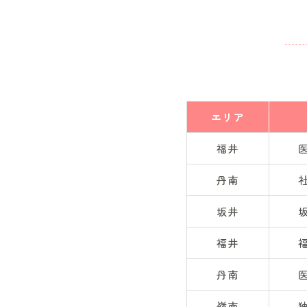
エリア
福井
丹南
坂井
福井
丹南
嶺南