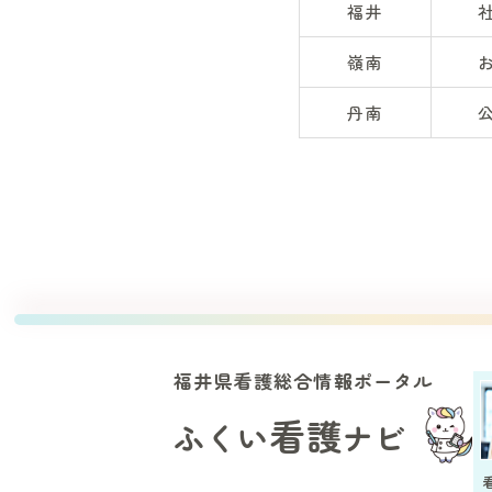
福井
嶺南
丹南
福井県看護総合情報ポータル
看護
ふくい
ナビ