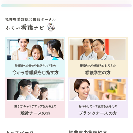
福井県看護総合情報ポータル
看護
ふくい
ナビ
看護職への興味や進路をお考えの
研修内容や就職先をお考えの
今から看護職を目指す方
看護学生の方
働き方 キャリアアップをお考えの
お休みしていて復職をお考えの
現役ナースの方
ブランクナースの方
トップページ
福井県内施設紹介