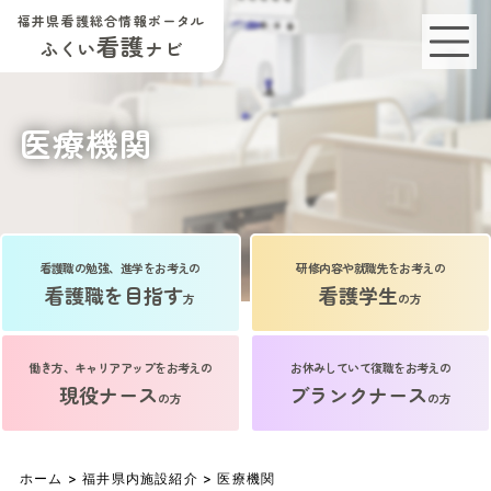
福井県看護総合情報ポータル
看護
ふくい
ナビ
医療機関
看護職の勉強、進学をお考えの
研修内容や就職先をお考えの
看護職を目指す
看護学生
方
の方
働き方、キャリアアップをお考えの
お休みしていて復職をお考えの
現役ナース
ブランクナース
の方
の方
ホーム
>
福井県内施設紹介
> 医療機関