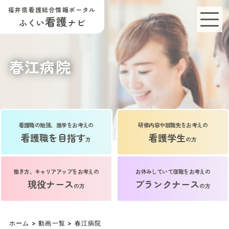
福井県看護総合情報ポータル
看護
ふくい
ナビ
春江病院
看護職の勉強、進学をお考えの
研修内容や就職先をお考えの
看護職を目指す
看護学生
方
の方
働き方、キャリアアップをお考えの
お休みしていて復職をお考えの
現役ナース
ブランクナース
の方
の方
ホーム
>
動画一覧
> 春江病院