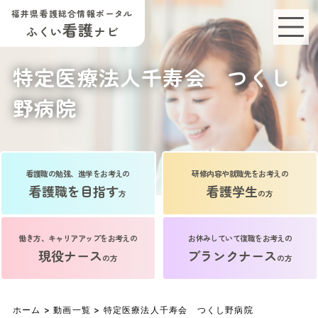
福井県看護総合情報ポータル
看護
ふくい
ナビ
特定医療法人千寿会 つくし
野病院
看護職の勉強、進学をお考えの
研修内容や就職先をお考えの
看護職を目指す
看護学生
方
の方
働き方、キャリアアップをお考えの
お休みしていて復職をお考えの
現役ナース
ブランクナース
の方
の方
ホーム
>
動画一覧
> 特定医療法人千寿会 つくし野病院