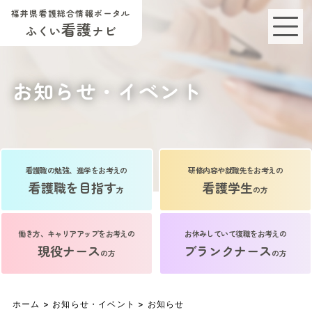
福井県看護総合情報ポータル
看護
ふくい
ナビ
お知らせ・イベント
看護職の勉強、進学をお考えの
研修内容や就職先をお考えの
看護職を目指す
看護学生
方
の方
働き方、キャリアアップをお考えの
お休みしていて復職をお考えの
現役ナース
ブランクナース
の方
の方
ホーム
>
お知らせ・イベント
>
お知らせ