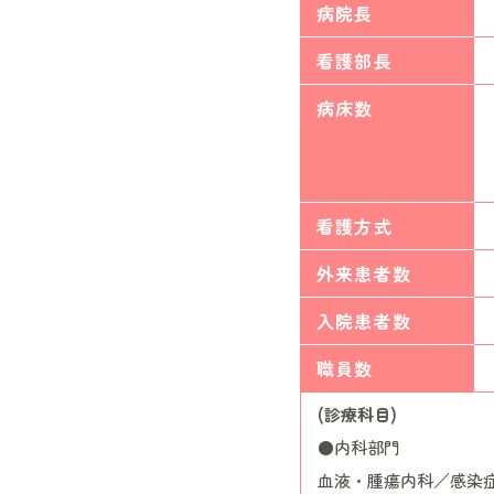
病院長
看護部長
病床数
看護方式
外来患者数
入院患者数
職員数
(診療科目)
●内科部門
血液・腫瘍内科／感染