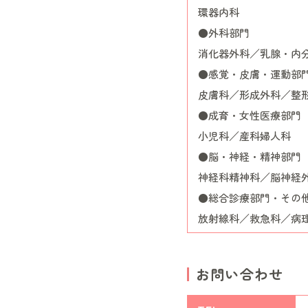
環器内科
●外科部門
消化器外科／乳腺・内
●感覚・皮膚・運動部
皮膚科／形成外科／整
●成育・女性医療部門
小児科／産科婦人科
●脳・神経・精神部門
神経科精神科／脳神経
●総合診療部門・その
放射線科／救急科／病
お問い合わせ