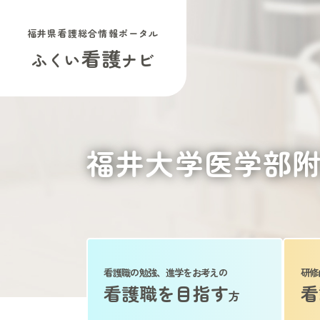
福井県看護総合情報ポータル
看護
ふくい
ナビ
福井大学医学部
看護職の勉強、進学をお考えの
研修
看護職を目指す
看
方