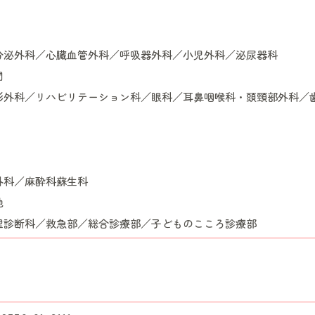
分泌外科／心臓血管外科／呼吸器外科／小児外科／泌尿器科
門
形外科／リハビリテーション科／眼科／耳鼻咽喉科・頭頸部外科／
外科／麻酔科蘇生科
他
理診断科／救急部／総合診療部／子どものこころ診療部