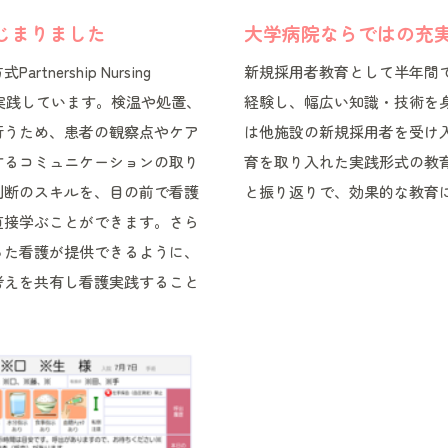
はじまりました
大学病院ならではの充
nership Nursing
新規採用者教育として半年間
発し実践しています。検温や処置、
経験し、幅広い知識・技術を
行うため、患者の観察点やケア
は他施設の新規採用者を受け
するコミュニケーションの取り
育を取り入れた実践形式の教
判断のスキルを、目の前で看護
と振り返りで、効果的な教育
直接学ぶことができます。さら
った看護が提供できるように、
考えを共有し看護実践すること