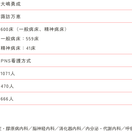
大嶋勇成
諏訪万恵
600床（一般病床、精神病床）
一般病床：559床
精神病床：41床
PNS看護方式
1071人
470人
666人
症・膠原病内科／脳神経内科／消化器内科／内分泌・代謝内科／呼