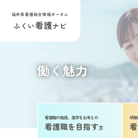
福井県看護総合情報ポータル
看護
ふくい
ナビ
働く魅力
看護職の勉強、進学をお考えの
研修
看護職を目指す
看
方