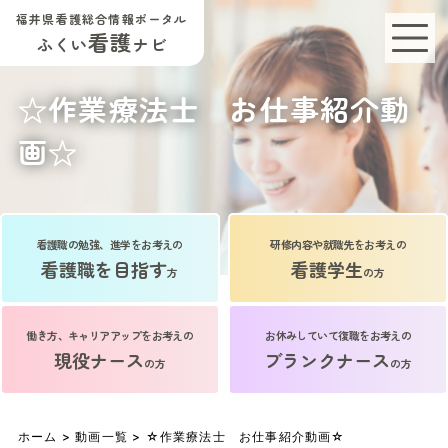
福井県看護総合情報ポータル
看護
ふくい
ナビ
☆作業療法士 お仕事紹介動
画☆
看護職の勉強、進学をお考えの
研修内容や就職先をお考えの
看護職を目指す
看護学生
方
の方
働き方、キャリアアップをお考えの
お休みしていて復職をお考えの
現役ナース
ブランクナース
の方
の方
ホーム
>
動画一覧
> ☆作業療法士 お仕事紹介動画☆