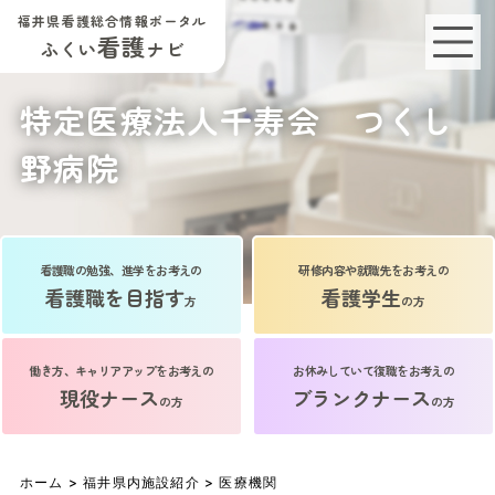
福井県看護総合情報ポータル
看護
ふくい
ナビ
特定医療法人千寿会 つくし
野病院
看護職の勉強、進学をお考えの
研修内容や就職先をお考えの
看護職を目指す
看護学生
方
の方
働き方、キャリアアップをお考えの
お休みしていて復職をお考えの
現役ナース
ブランクナース
の方
の方
ホーム
>
福井県内施設紹介
>
医療機関