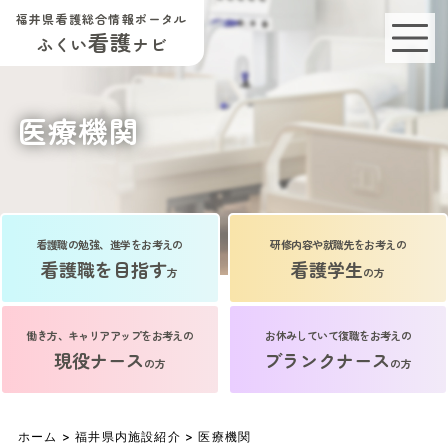
福井県看護総合情報ポータル
看護
ふくい
ナビ
医療機関
看護職の勉強、進学をお考えの
研修内容や就職先をお考えの
看護職を目指す
看護学生
方
の方
働き方、キャリアアップをお考えの
お休みしていて復職をお考えの
現役ナース
ブランクナース
の方
の方
ホーム
>
福井県内施設紹介
> 医療機関