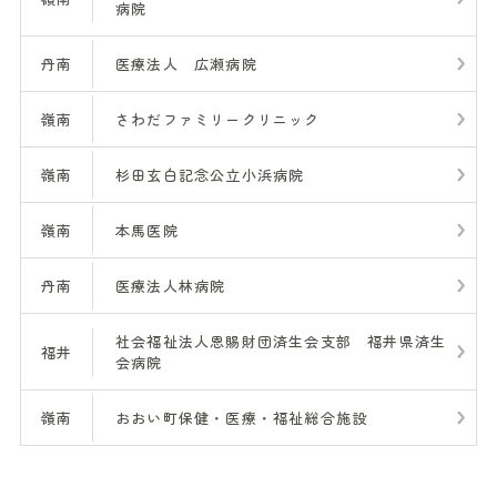
病院
丹南
医療法人 広瀬病院
嶺南
さわだファミリークリニック
嶺南
杉田玄白記念公立小浜病院
嶺南
本馬医院
丹南
医療法人林病院
社会福祉法人恩賜財団済生会支部 福井県済生
福井
会病院
嶺南
おおい町保健・医療・福祉総合施設