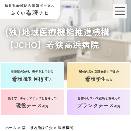
福井県看護総合情報ポータル
看護
ふくい
ナビ
(独)地域医療機能推進機構
【JCHO】若狭高浜病院
看護職の勉強、進学をお考えの
研修内容や就職先をお考えの
看護職を目指す
看護学生
方
の方
働き方、キャリアアップをお考えの
お休みしていて復職をお考えの
現役ナース
ブランクナース
の方
の方
ホーム
>
福井県内施設紹介
>
医療機関