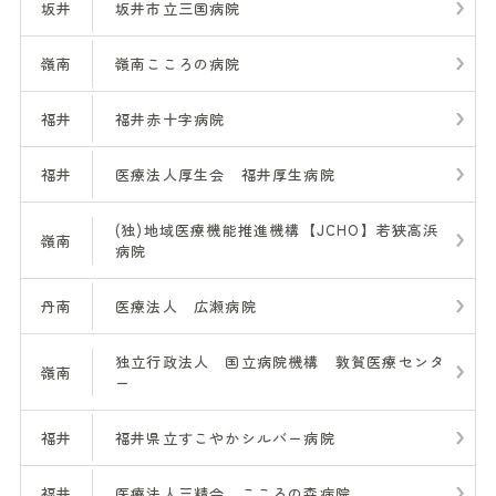
坂井
坂井市立三国病院
嶺南
嶺南こころの病院
福井
福井赤十字病院
福井
医療法人厚生会 福井厚生病院
(独)地域医療機能推進機構【JCHO】若狭高浜
嶺南
病院
丹南
医療法人 広瀬病院
独立行政法人 国立病院機構 敦賀医療センタ
嶺南
ー
福井
福井県立すこやかシルバー病院
福井
医療法人三精会 こころの森病院