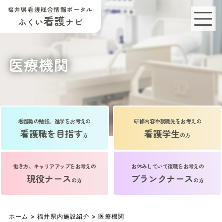
福井県看護総合情報ポータル
看護
ふくい
ナビ
医療機関
看護職の勉強、進学をお考えの
研修内容や就職先をお考えの
看護職を目指す
看護学生
方
の方
働き方、キャリアアップをお考えの
お休みしていて復職をお考えの
現役ナース
ブランクナース
の方
の方
ホーム
>
福井県内施設紹介
> 医療機関