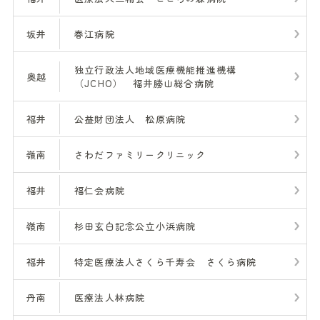
坂井
春江病院
独立行政法人地域医療機能推進機構
奥越
（JCHO） 福井勝山総合病院
福井
公益財団法人 松原病院
嶺南
さわだファミリークリニック
福井
福仁会病院
嶺南
杉田玄白記念公立小浜病院
福井
特定医療法人さくら千寿会 さくら病院
丹南
医療法人林病院