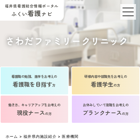
福井県看護総合情報ポータル
看護
ふくい
ナビ
さわだファミリークリニック
看護職の勉強、進学をお考えの
研修内容や就職先をお考えの
看護職を目指す
看護学生
方
の方
働き方、キャリアアップをお考えの
お休みしていて復職をお考えの
現役ナース
ブランクナース
の方
の方
ホーム
>
福井県内施設紹介
>
医療機関