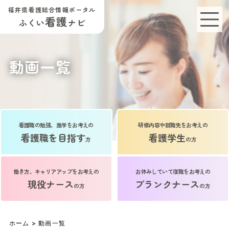
福井県看護総合情報ポータル
看護
ふくい
ナビ
動画一覧
看護職の勉強、進学をお考えの
研修内容や就職先をお考えの
看護職を目指す
看護学生
方
の方
働き方、キャリアアップをお考えの
お休みしていて復職をお考えの
現役ナース
ブランクナース
の方
の方
ホーム
> 動画一覧