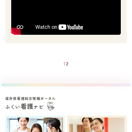
1
2
福井県看護総合情報ポータル
看護
ふくい
ナビ